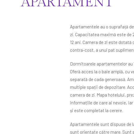
APARTAMENT
Apartamentele au o suprafață de
zi. Capacitatea maximă este de 2 ad
12 ani. Camera de zi este dotată 
contra-cost, a unui pat suplimen
Dormitoarele apartamentelor au î
Oferă acces la o baie amplă, cu v
separată de cada generoasă. Ambe
multiple spații de depozitare. Acc
camera de zi. Mapa hotelului, pr
informațiile de care ai nevoie, iar
și este completat la cerere.
Apartamentele sunt dispuse de la e
sunt orientate către mare. Sunt si