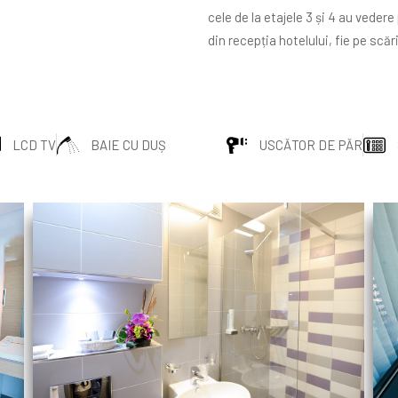
cele de la etajele 3 și 4 au vede
din recepția hotelului, fie pe scări
LCD TV
BAIE CU DUȘ
USCĂTOR DE PĂR