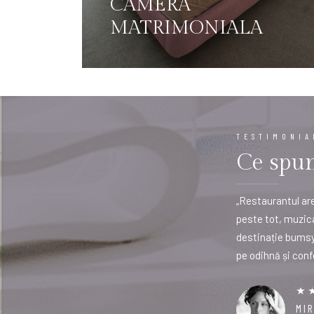
CAMERA
MATRIMONIALA
TESTIMONIA
Ce spun 
 excelent. Noi am fost 2 adulți și 2 copii și a
„Restaurantul are
i loc de joacă pentru copii. Terasa
peste tot, muzica
acă copii în imediata apropiere. Hotelul are mult
destinație bumsy-
rte bine îngrijit. Program cu animatori pentru
pe odihnă și confo
MI