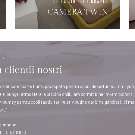
DE LA 419 LEI / NOAPTE
CAMERA TWIN
LE
clientii nostri
 mâncare foarte bună, proaspătă pentru copii, deserturile....mm...yum
 e lounge, atmosfera la piscină chill....am dormit bine, m-am odihnit, 
bumsy pentru copii (activități relativ puține dar bine gândite)...ci mai 
rt.”
RELA NEGREA