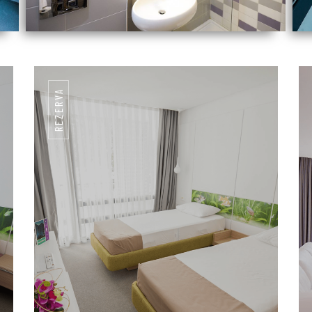
REZERVA
E LA 574 LEI / NOAPTE
PARTAMENT
2-4 persoane
Pat matrimonial
40 mp2
DETALII