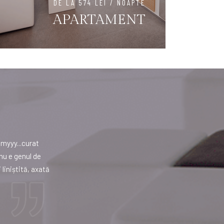
DE LA 574 LEI / NOAPTE
APARTAMENT
myyy...curat
Totul a fost excelent. Curățenie exemplară, per
nu e genul de
diversificat și foarte bun, personalul foarte am
liniștită, axată
ADRIAN FLORIN
Booking.com