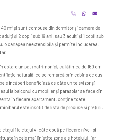
 40 m² și sunt compuse din dormitor și camera de
ulți și 2 copii sub 18 ani, sau 3 adulți și 1 copil sub
cu o canapea neextensibilă și permite includerea,
tar.
n dotare un pat matrimonial, cu lățimea de 160 cm.
entilație naturală, ce se remarcă prin cabina de dus
le încăperi beneficiază de câte un televizor și
esul la balconul cu mobilier și parasolar se face din
ezentă în fiecare apartament, conține toate
 minibarul este însoțit de lista de produse și prețuri,
tajul 1 la etajul 4, câte două pe fiecare nivel, și
tuate în cele mai liniștite zone ale hotelului, iar