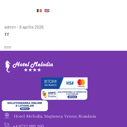
MENIU
admin
-
9 aprilie 2026
rr
rrrrr
Hotel Melodia, Stațiunea Venus, România
+4 0752 099 160